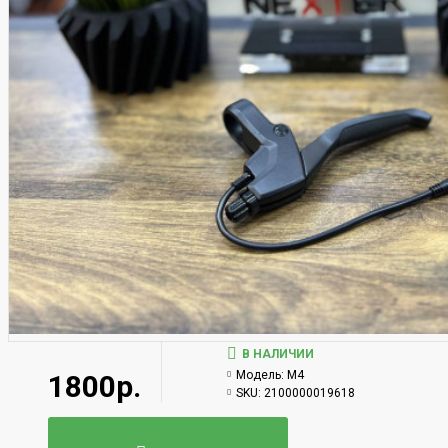
В НАЛИЧИИ
Модель:
M4
1800р.
SKU:
2100000019618