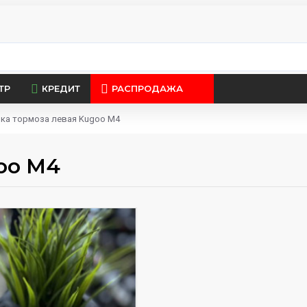
ТР
КРЕДИТ
РАСПРОДАЖА
чка тормоза левая Kugoo M4
oo M4