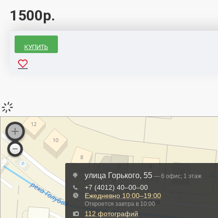
1500р.
КУПИТЬ
Замок
Для
Тросовый
С
электросамоката
ключом