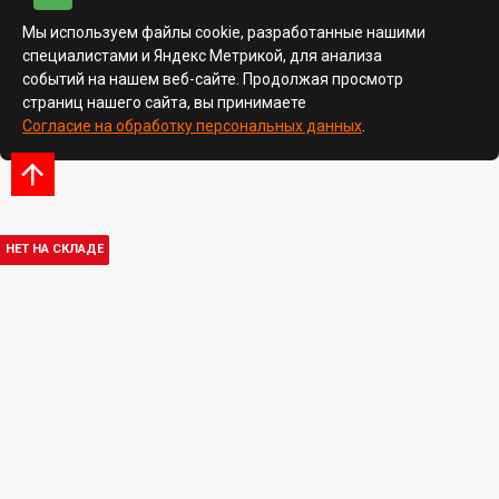
Мы используем файлы cookie, разработанные нашими
специалистами и Яндекс Метрикой, для анализа
событий на нашем веб-сайте. Продолжая просмотр
страниц нашего сайта, вы принимаете
Согласие на обработку персональных данных
.
НЕТ НА СКЛАДЕ
НЕТ НА СКЛАДЕ
НЕТ НА СКЛАДЕ
НЕТ НА СКЛАДЕ
НЕТ НА СКЛАДЕ
НЕТ НА СКЛАДЕ