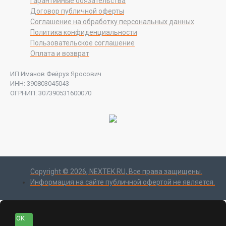
Гарантийные обязательства
Договор публичной оферты
Соглашение на обработку персональных данных
Политика конфиденциальности
Пользовательское соглашение
Оплата и возврат
ИП Иманов Фейруз Яросович
ИНН: 390803045043
ОГРНИП: 307390531600070
Copyright ©
2026
, NEXTEK.RU, Все права защищены.
Информация на сайте публичной офертой не является.
ОК