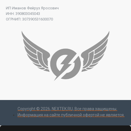
ИП Иманов Фейруз Яросович
ИНН: 390803045043
ОГРНИП: 307390531600070
Copyright ©
2026
, NEXTEK.RU, Все права защищены.
Информация на сайте публичной офертой не является.