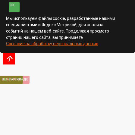
ОК
Мы используем файлы cookie, разработанные нашими
специалистами и Яндекс Метрикой, для анализа
событий на нашем веб-сайте. Продолжая просмотр
страниц нашего сайта, вы принимаете
Согласие на обработку персональных данных
.
В НАЛИЧИИ
В НАЛИЧИИ
В НАЛИЧИИ
В НАЛИЧИИ
В НАЛИЧИИ
НЕТ НА СКЛАДЕ