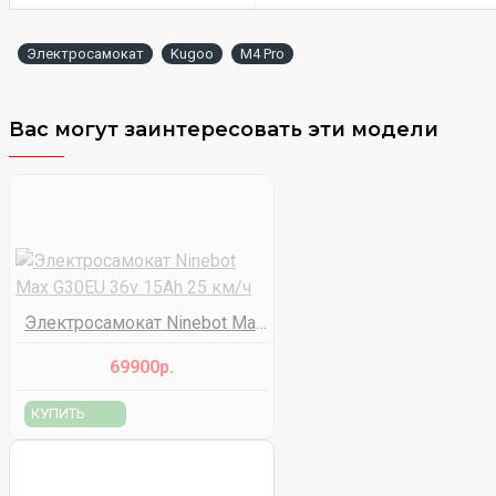
Электросамокат
Kugoo
М4 Pro
Вас могут заинтересовать эти модели
Электросамокат Ninebot Max G30EU 36v 15Ah 25 км/ч
69900р.
КУПИТЬ