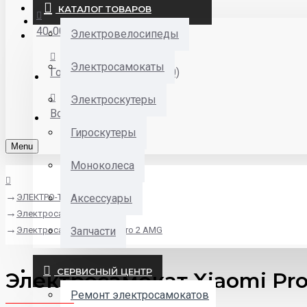
КАТАЛОГ ТОВАРОВ
Закладки
40-00-00
Электровелосипеды
Электросамокаты
Горького 55 (10:00-19:00)
Электроскутеры
Войти
Гироскутеры
Menu
Моноколеса
ЭЛЕКТРО-ТРАНСПОРТ
Аксессуары
Электросамокаты
Электросамокат Xiaomi Pro 2 AMG
Запчасти
СЕРВИСНЫЙ ЦЕНТР
Электросамокат Xiaomi Pr
Ремонт электросамокатов