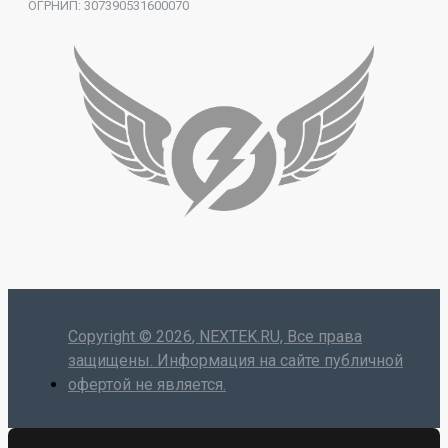
ОГРНИП: 307390531600070
Copyright ©
2026
, NEXTEK.RU, Все права
защищены. Информация на сайте публичной
офертой не является.