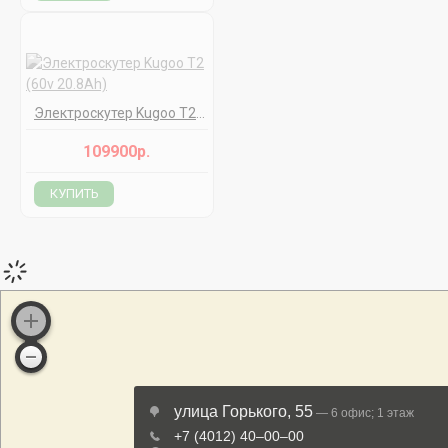
Электроскутер Kugoo T2 (60v 20.8Ah)
109900р.
КУПИТЬ