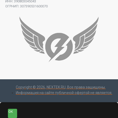
ИНН: 390803045043
ОГРНИП: 307390531600070
Copyright ©
2026
, NEXTEK.RU, Все права защищены.
Информация на сайте публичной офертой не является.
ОК