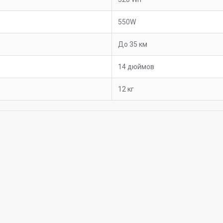
550W
До 35 км
14 дюймов
12 кг