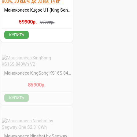
Моноколесо Kugoo U1 (King Song 14D) 14" 420wh, 800w, 30 км/ч, до 30 км, 14 кг
59900р.
69900р.
КУПИТЬ
Моноколесо KingSong KS16S 840Wh V2
85900р.
КУПИТЬ
Моноколесо Ninebot by Segway One S2 310Wh