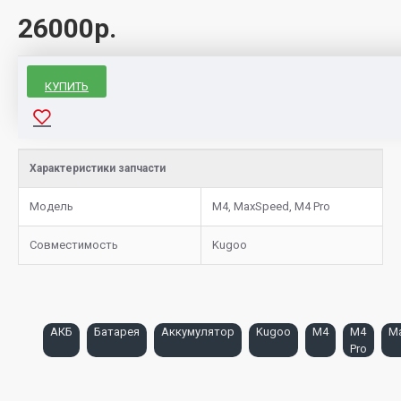
26000р.
КУПИТЬ
Характеристики запчасти
Модель
M4, MaxSpeed, M4 Pro
Совместимость
Kugoo
АКБ
Батарея
Аккумулятор
Kugoo
M4
M4
M
Pro