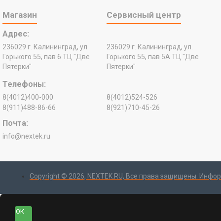
Магазин
Сервисный центр
Адрес:
236029 г. Калининград, ул.
236029 г. Калининград, ул.
Горького 55, пав 6 ТЦ "Две
Горького 55, пав 5А ТЦ "Две
Пятерки"
Пятерки"
Телефоны:
8(4012)400-000
8(4012)524-526
8(911)488-86-66
8(921)710-45-26
Почта:
info@nextek.ru
Copyright ©
2026
, NEXTEK.RU, Все права защищены. Инфор
ОК