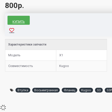
800р.
КУПИТЬ
Характеристики запчасти
Модель
X1
Совместимость
Kugoo
Втулка
Восьмигранная
Фланец
Kugoo
S3
S3P