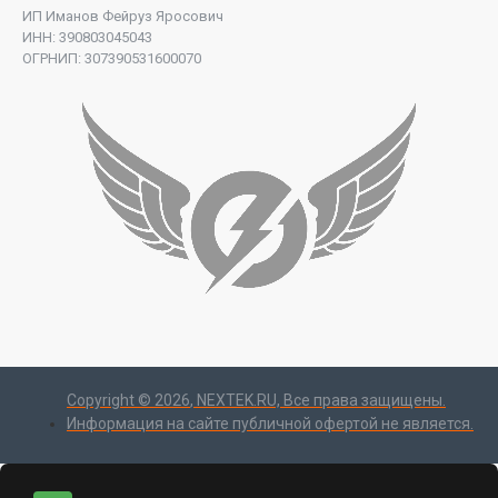
ИП Иманов Фейруз Яросович
ИНН: 390803045043
ОГРНИП: 307390531600070
Copyright ©
2026
, NEXTEK.RU, Все права защищены.
Информация на сайте публичной офертой не является.