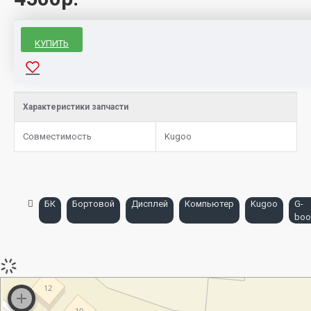
КУПИТЬ
Характеристики запчасти
Совместимость
Kugoo
БК
Бортовой
Дисплей
Компьютер
Kugoo
G-
boo