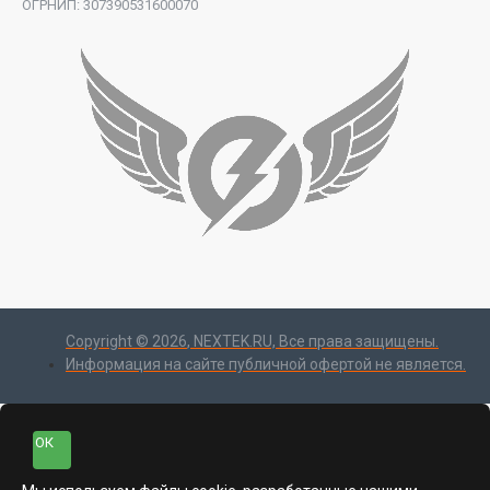
ОГРНИП: 307390531600070
Copyright ©
2026
, NEXTEK.RU, Все права защищены.
Информация на сайте публичной офертой не является.
ОК