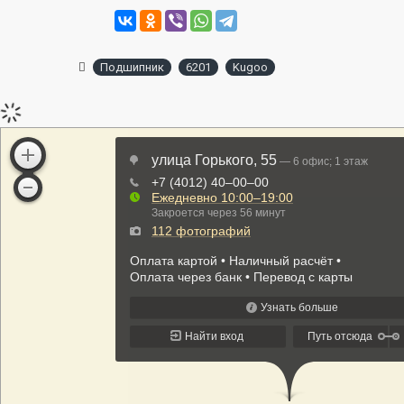
Подшипник
6201
Kugoo