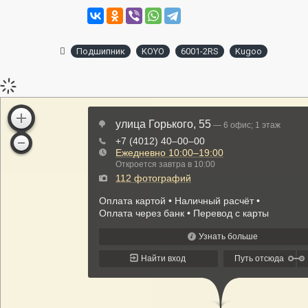
Подшипник
KOYO
6001-2RS
Kugoo