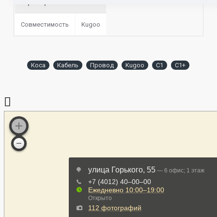
Характеристики запчасти
Совместимость
Kugoo
Коса
Кабель
Провод
Kugoo
C1
C1+