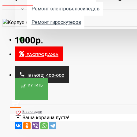
Ремонт электровелосипедов
Ремонт гироскутеров
1000р.
КРЕДИТ
РАСПРОДАЖА
8 (4012) 400-000
КУПИТЬ
Товаров 0 (0р.)
В закладки
Ваша корзина пуста!