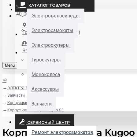
КАТАЛОГ ТОВАРОВ
Закладки
40-00-00
Электровелосипеды
Электросамокаты
Горького 55 (10:00-19:00)
Электроскутеры
Войти
Гироскутеры
Menu
Моноколеса
ЭЛЕКТРО-ТРАНСПОРТ
Аксессуары
Запчасти
Корпусные детали
Запчасти
Корпус компьютера Kugoo S3
СЕРВИСНЫЙ ЦЕНТР
Корпус компьютера Kugoo 
Ремонт электросамокатов