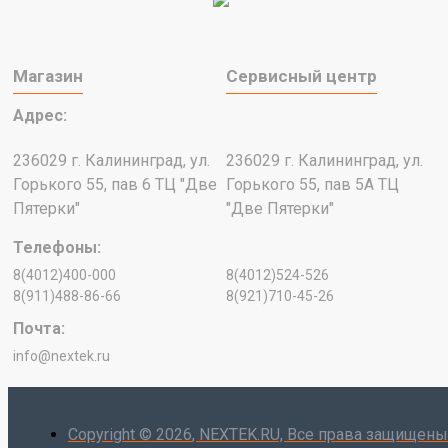
Магазин
Сервисный центр
Адрес:
236029 г. Калининград, ул.
236029 г. Калининград, ул.
Горького 55, пав 6 ТЦ "Две
Горького 55, пав 5А ТЦ
Пятерки"
"Две Пятерки"
Телефоны:
8(4012)400-000
8(4012)524-526
8(911)488-86-66
8(921)710-45-26
Почта:
info@nextek.ru
Copyright ©
2026
, NEXTEK.RU, Все права защищены