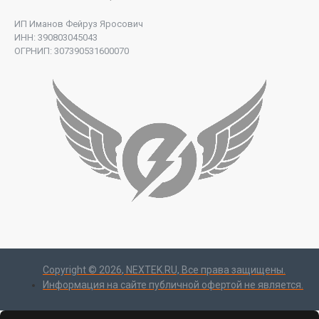
ИП Иманов Фейруз Яросович
ИНН: 390803045043
ОГРНИП: 307390531600070
Copyright ©
2026
, NEXTEK.RU, Все права защищены.
Информация на сайте публичной офертой не является.