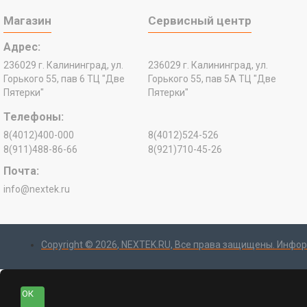
Магазин
Сервисный центр
Адрес:
236029 г. Калининград, ул.
236029 г. Калининград, ул.
Горького 55, пав 6 ТЦ "Две
Горького 55, пав 5А ТЦ "Две
Пятерки"
Пятерки"
Телефоны:
8(4012)400-000
8(4012)524-526
8(911)488-86-66
8(921)710-45-26
Почта:
info@nextek.ru
Copyright ©
2026
, NEXTEK.RU, Все права защищены. Инфор
ОК