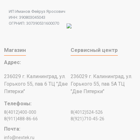
ИП Иманов Фейруз Яросович
ИНН: 390803045043
ОГРНИП: 307390531600070
Магазин
Сервисный центр
Адрес:
236029 г. Калининград, ул.
236029 г. Калининград, ул.
Горького 55, пав 6 ТЦ "Две
Горького 55, пав 5А ТЦ
Пятерки"
"Две Пятерки"
Телефоны:
8(4012)400-000
8(4012)524-526
8(911)488-86-66
8(921)710-45-26
Почта:
info@nextek.ru