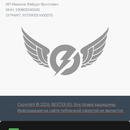
ИП Иманов Фейруз Яросович
ИНН: 390803045043
ОГРНИП: 307390531600070
Copyright ©
2026
, NEXTEK.RU, Все права защищены.
Информация на сайте публичной офертой не является.