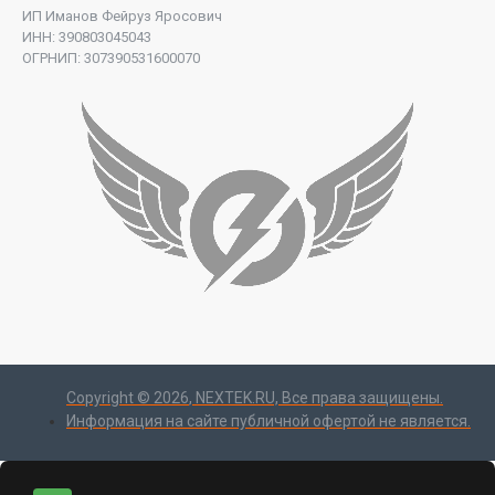
ИП Иманов Фейруз Яросович
ИНН: 390803045043
ОГРНИП: 307390531600070
Copyright ©
2026
, NEXTEK.RU, Все права защищены.
Информация на сайте публичной офертой не является.