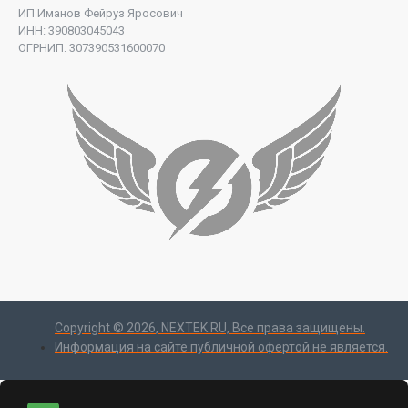
ИП Иманов Фейруз Яросович
ИНН: 390803045043
ОГРНИП: 307390531600070
Copyright ©
2026
, NEXTEK.RU, Все права защищены.
Информация на сайте публичной офертой не является.