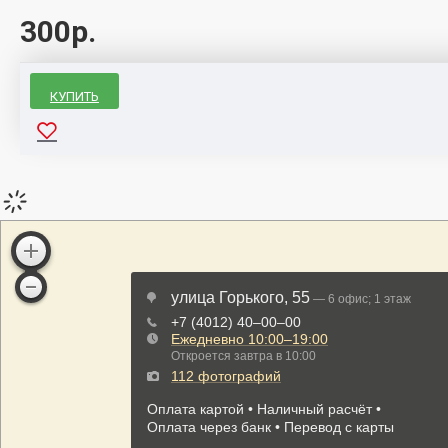
300р.
КУПИТЬ
Ниппель
Для бескамерной резины
Большой