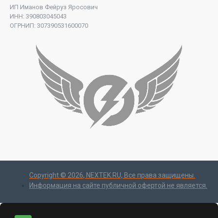
ИП Иманов Фейруз Яросович
ИНН: 390803045043
ОГРНИП: 307390531600070
Copyright ©
2026
, NEXTEK.RU, Все права защищены.
Информация на сайте публичной офертой не является.