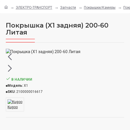
ЭЛЕКТРО-ТРАНСПОРТ
Запчасти
Покрышки/Камеры
Пок
Покрышка (X1 задняя) 200-60
Литая
В НАЛИЧИИ
Модель:
X1
SKU:
2100000016617
Kugoo