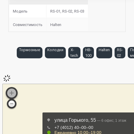
Модель
RS-01, RS-02, RS-03
Совместимость
Halten
Тормозные
Колодки
X-
HB-
Halten
RS-
П
tech
100
02
м