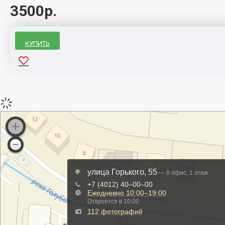
3500р.
КУПИТЬ
ЗУ
Зарядное
Устройство
Xiaomi
Mi4
Mi4
Pro